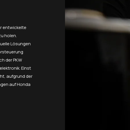
r entwickelte
u holen.
duelle Lösungen
orsteuerung
ich der PKW
lektronik. Einst
ht, aufgrund der
ngen auf Honda