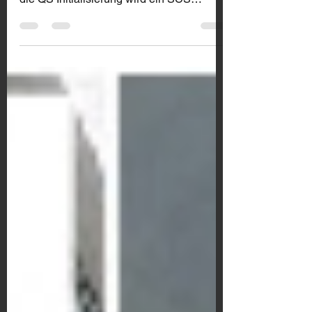
werden wenn Fehlverhalten auftritt. Für
die QS Initialisierung wird ein SCS
Stecker benötigt,...